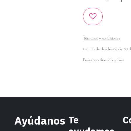
Términos y condiciones
Grantía de devolución de 30 d
Envío: 2-3 días laborables
Ayúdanos
Te
C