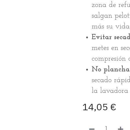
zona de refu
salgan pelo
más su vida 
Evitar secad
metes en se
compresión 
No planchar
secado rápid
la lavadora
14,05
€