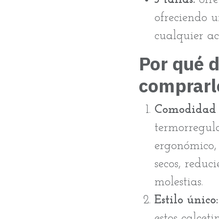
ofreciendo 
cualquier ac
Por qué 
comprarl
Comodidad s
termorregul
ergonómico,
secos, reduc
molestias.
Estilo único:
estos calcet