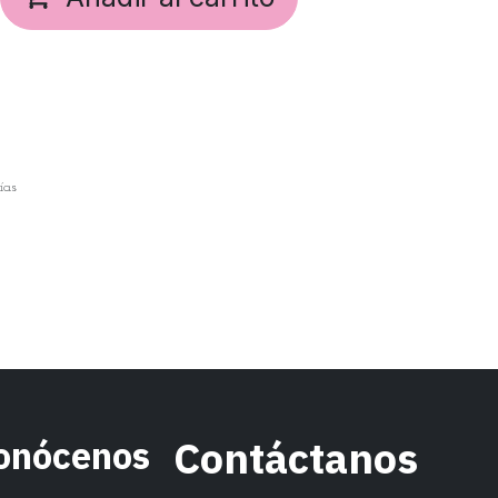
ías
onócenos
Contáctanos