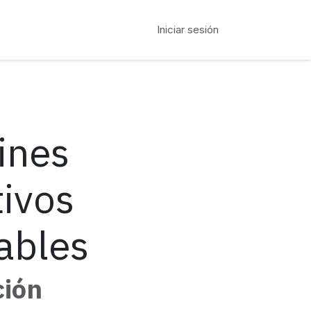
Iniciar sesión
ines
ivos
ables
ión