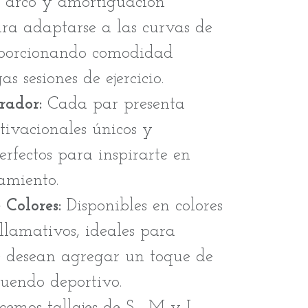
l arco y amortiguación
ara adaptarse a las curvas de
roporcionando comodidad
s sesiones de ejercicio.
rador:
Cada par presenta
tivacionales únicos y
perfectos para inspirarte en
amiento.
 Colores:
Disponibles en colores
llamativos, ideales para
e desean agregar un toque de
tuendo deportivo.
cemos tallajes de S , M y L,