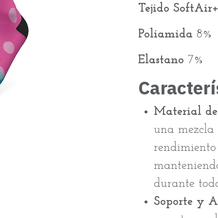
Tejido SoftAir
Poliamida
8%
Elastano
7%
Caracterí
Material de
una mezcla d
rendimiento
manteniendo
durante todo
Soporte y A