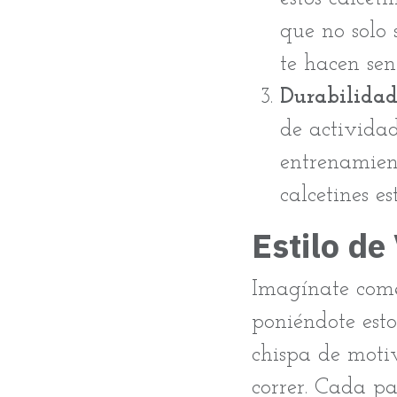
que no solo 
te hacen sent
Durabilidad
de actividad
entrenamient
calcetines e
Estilo de
Imagínate come
poniéndote esto
chispa de motiv
correr. Cada p