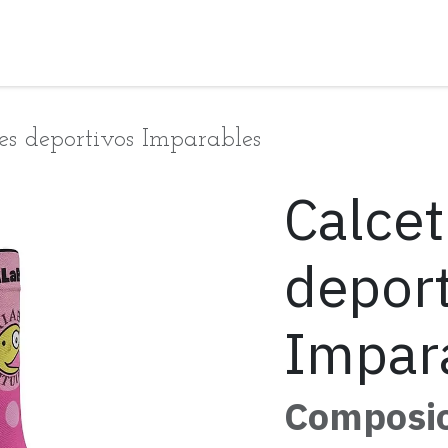
Colabora
Imparables
Actualidad
Tienda
es deportivos Imparables
Calcet
deport
Impar
Composic