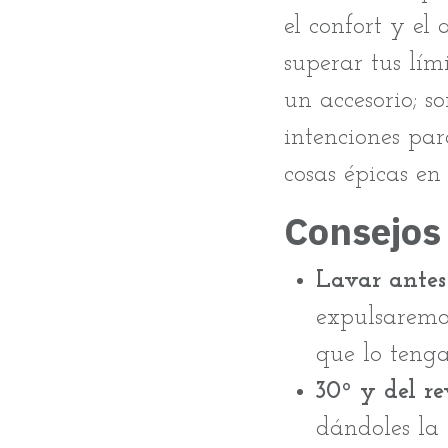
el confort y el
superar tus lími
un accesorio; s
intenciones pa
cosas épicas en
Consejos
Lavar antes 
expulsaremos
que lo tenga
30º y del re
dándoles la 