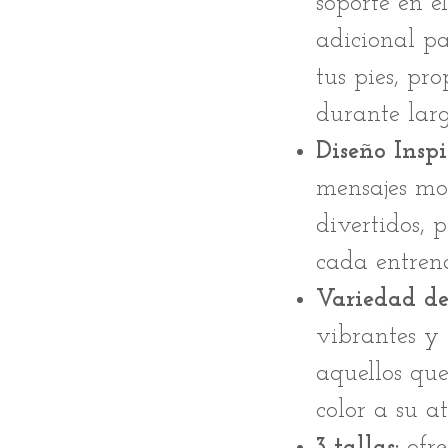
soporte en e
adicional p
tus pies, p
durante larga
Diseño Inspi
mensajes mo
divertidos, 
cada entren
Variedad de
vibrantes y 
aquellos qu
color a su a
3 tallas:
ofre